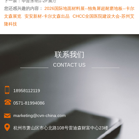
下一条：华普永明1-2F展厅
您还感兴趣的内容：
2026国际地面材料展--独角犀超耐磨地板--卡尔
文森展览
安安新材-卡尔文森出品
CHCC全国医院建设大会-苏州艾
隆科技
联系我们
CONTACT US
18958112119
0571-81994086
marketing@cvn-china.com
杭州市萧山区市心北路108号雷迪森财富中心23楼